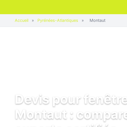
Accueil
»
Pyrénées-Atlantiques
»
Montaut
Devis pour fenêtr
Montaut : compare