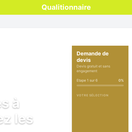
Qualitionnaire
Demande de
devis
Devis gratuit et sans
engagement
Etape
1
sur
6
0
%
VOTRE SÉLECTION
es à
z les