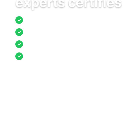
experts certifiés
Jusqu’à 3 devis comparés
✓
Entreprises locales vérifiées
✓
Pose garantie
✓
Aides et primes incluses
✓