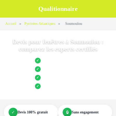
Qualitionnaire
Accueil
»
Pyrénées-Atlantiques
»
Soumoulou
Devis pour fenêtres à Soumoulou :
comparez les experts certifiés
Jusqu’à 3 devis comparés
✓
Entreprises locales vérifiées
✓
Pose garantie
✓
Aides et primes incluses
✓
✓
🔒
Devis 100% gratuit
Sans engagement