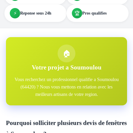
⚡
🏆
Reponse sous 24h
Pros qualifies
🏠
Votre projet a Soumoulou
Vous recherchez un professionnel qualifie a Soumoulou
(64420) ? Nous vous mettons en relation avec les
meilleurs artisans de votre region.
Pourquoi solliciter plusieurs devis de fenêtres