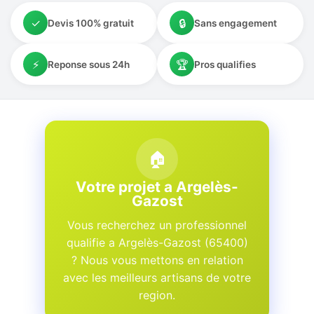
✓
🔒
Devis 100% gratuit
Sans engagement
⚡
🏆
Reponse sous 24h
Pros qualifies
🏠
Votre projet a Argelès-
Gazost
Vous recherchez un professionnel
qualifie a Argelès-Gazost (65400)
? Nous vous mettons en relation
avec les meilleurs artisans de votre
region.