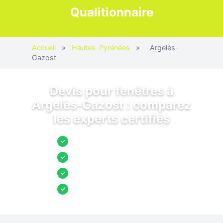
Qualitionnaire
Accueil
»
Hautes-Pyrénées
»
Argelès-
Gazost
Devis pour fenêtres à
Argelès-Gazost : comparez
les experts certifiés
Jusqu’à 3 devis comparés
✓
Entreprises locales vérifiées
✓
Pose garantie
✓
Aides et primes incluses
✓