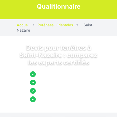
Qualitionnaire
Accueil
»
Pyrénées-Orientales
»
Saint-
Nazaire
Devis pour fenêtres à
Saint-Nazaire : comparez
les experts certifiés
Jusqu’à 3 devis comparés
✓
Entreprises locales vérifiées
✓
Pose garantie
✓
Aides et primes incluses
✓