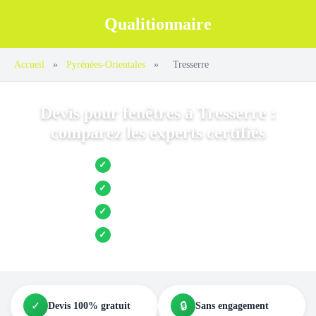
Qualitionnaire
Accueil
»
Pyrénées-Orientales
»
Tresserre
Devis pour fenêtres à Tresserre :
comparez les experts certifiés
Jusqu’à 3 devis comparés
✓
Entreprises locales vérifiées
✓
Pose garantie
✓
Aides et primes incluses
✓
✓
🔒
Devis 100% gratuit
Sans engagement