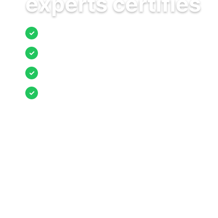
experts certifiés
Jusqu’à 3 devis comparés
✓
Entreprises locales vérifiées
✓
Pose garantie
✓
Aides et primes incluses
✓