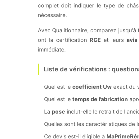
complet doit indiquer le type de châ
nécessaire.
Avec Qualitionnaire, comparez jusqu'à tr
ont la certification
RGE
et leurs
avis
immédiate.
Liste de vérifications : question
Quel est le
coefficient Uw
exact du v
Quel est le
temps de fabrication
aprè
La
pose
inclut-elle le retrait de l'anc
Quelles sont les caractéristiques de 
Ce devis est-il éligible à
MaPrimeRén