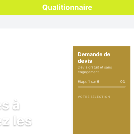
Qualitionnaire
Demande de
devis
Devis gratuit et sans
engagement
Etape
1
sur
6
0
%
VOTRE SÉLECTION
es à
z les