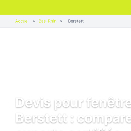
Accueil
»
Bas-Rhin
»
Berstett
Devis pour fenêtr
Berstett : compare