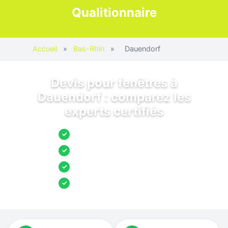
Qualitionnaire
Accueil
»
Bas-Rhin
»
Dauendorf
Devis pour fenêtres à
Dauendorf : comparez les
experts certifiés
Jusqu’à 3 devis comparés
✓
Entreprises locales vérifiées
✓
Pose garantie
✓
Aides et primes incluses
✓