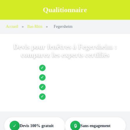
Qualitionnaire
Accueil
»
Bas-Rhin
»
Fegersheim
Devis pour fenêtres à Fegersheim :
comparez les experts certifiés
Jusqu’à 3 devis comparés
✓
Entreprises locales vérifiées
✓
Pose garantie
✓
Aides et primes incluses
✓
✓
🔒
Devis 100% gratuit
Sans engagement