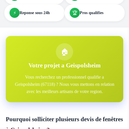
⚡
🏆
Reponse sous 24h
Pros qualifies
🏠
Votre projet a Geispolsheim
Vous recherchez un professionnel qualifie a
Geispolsheim (67118) ? Nous vous mettons en relation
avec les meilleurs artisans de votre region.
Pourquoi solliciter plusieurs devis de fenêtres