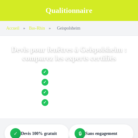
Qualitionnaire
Accueil
»
Bas-Rhin
»
Geispolsheim
Devis pour fenêtres à Geispolsheim :
comparez les experts certifiés
Jusqu’à 3 devis comparés
✓
Entreprises locales vérifiées
✓
Pose garantie
✓
Aides et primes incluses
✓
✓
🔒
Devis 100% gratuit
Sans engagement