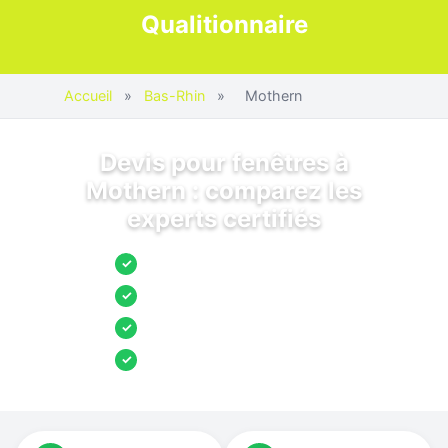
Qualitionnaire
Accueil
»
Bas-Rhin
»
Mothern
Devis pour fenêtres à
Mothern : comparez les
experts certifiés
Jusqu’à 3 devis comparés
✓
Entreprises locales vérifiées
✓
Pose garantie
✓
Aides et primes incluses
✓