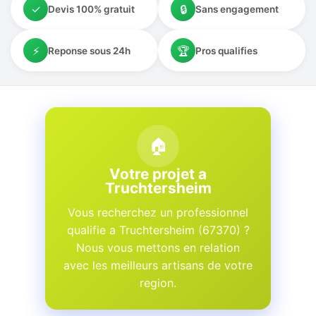
✓
🔒
Devis 100% gratuit
Sans engagement
⚡
🏆
Reponse sous 24h
Pros qualifies
🏠
Votre projet a
Truchtersheim
Vous recherchez un professionnel
qualifie a Truchtersheim (67370) ?
Nous vous mettons en relation
avec les meilleurs artisans de votre
region.