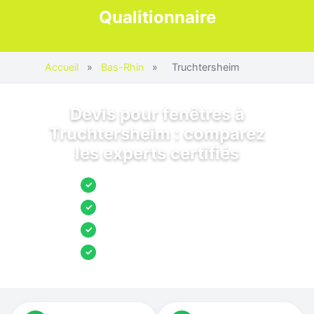
Qualitionnaire
Accueil
»
Bas-Rhin
»
Truchtersheim
Devis pour fenêtres à
Truchtersheim : comparez
les experts certifiés
Jusqu’à 3 devis comparés
✓
Entreprises locales vérifiées
✓
Pose garantie
✓
Aides et primes incluses
✓