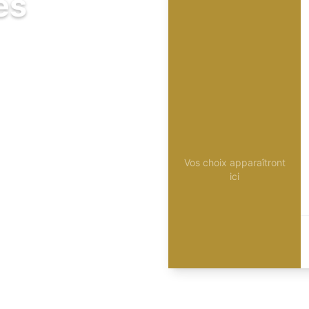
és
Vos choix apparaîtront
ici