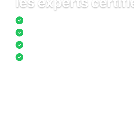
les experts certifi
Jusqu’à 3 devis comparés
✓
Entreprises locales vérifiées
✓
Pose garantie
✓
Aides et primes incluses
✓