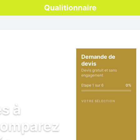
Qualitionnaire
Demande de
devis
Devis gratuit et sans
engagement
Etape
1
sur
6
0
%
VOTRE SÉLECTION
es à
comparez