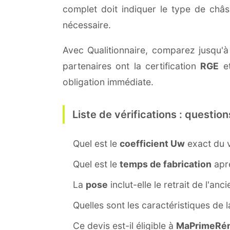
complet doit indiquer le type de châ
nécessaire.
Avec Qualitionnaire, comparez jusqu'à
partenaires ont la certification
RGE
et
obligation immédiate.
Liste de vérifications : question
Quel est le
coefficient Uw
exact du v
Quel est le
temps de fabrication
aprè
La
pose
inclut-elle le retrait de l'anc
Quelles sont les caractéristiques de 
Ce devis est-il éligible à
MaPrimeRén