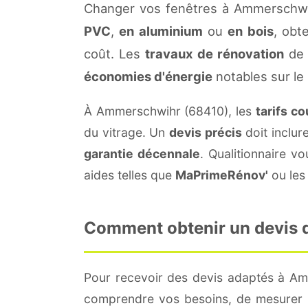
Changer vos fenêtres à Ammerschwih
PVC
,
en aluminium
ou
en bois
, obt
coût. Les
travaux de rénovation
de 
économies d'énergie
notables sur le
À Ammerschwihr (68410), les
tarifs c
du vitrage. Un
devis précis
doit inclur
garantie décennale
. Qualitionnaire 
aides telles que
MaPrimeRénov'
ou les 
Comment obtenir un devis d
Pour recevoir des devis adaptés à A
comprendre vos besoins, de mesurer le