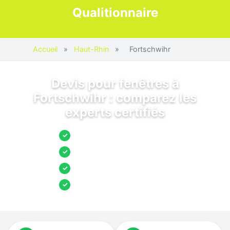
Qualitionnaire
Accueil
»
Haut-Rhin
»
Fortschwihr
Devis pour fenêtres à
Fortschwihr : comparez les
experts certifiés
Jusqu’à 3 devis comparés
✓
Entreprises locales vérifiées
✓
Pose garantie
✓
Aides et primes incluses
✓