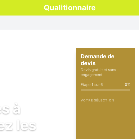
Qualitionnaire
Demande de
devis
Devis gratuit et sans
engagement
Etape
1
sur
6
0
%
VOTRE SÉLECTION
es à
ez les