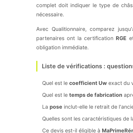
complet doit indiquer le type de châ
nécessaire.
Avec Qualitionnaire, comparez jusqu'
partenaires ont la certification
RGE
et
obligation immédiate.
Liste de vérifications : question
Quel est le
coefficient Uw
exact du v
Quel est le
temps de fabrication
aprè
La
pose
inclut-elle le retrait de l'anc
Quelles sont les caractéristiques de 
Ce devis est-il éligible à
MaPrimeRén