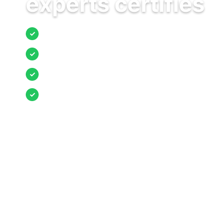
experts certifiés
Jusqu’à 3 devis comparés
✓
Entreprises locales vérifiées
✓
Pose garantie
✓
Aides et primes incluses
✓