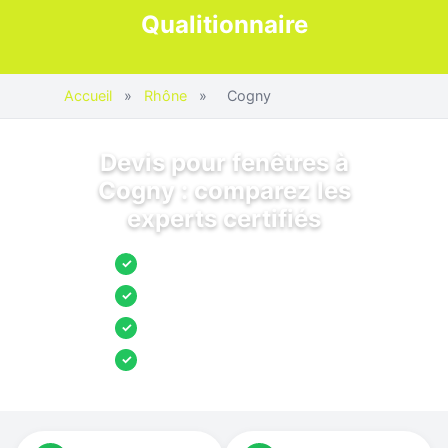
Qualitionnaire
Accueil
»
Rhône
»
Cogny
Devis pour fenêtres à
Cogny : comparez les
experts certifiés
Jusqu’à 3 devis comparés
✓
Entreprises locales vérifiées
✓
Pose garantie
✓
Aides et primes incluses
✓