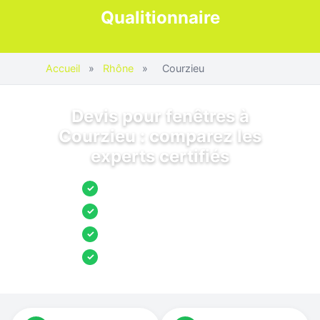
Qualitionnaire
Accueil
»
Rhône
»
Courzieu
Devis pour fenêtres à
Courzieu : comparez les
experts certifiés
Jusqu’à 3 devis comparés
✓
Entreprises locales vérifiées
✓
Pose garantie
✓
Aides et primes incluses
✓