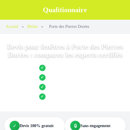
Qualitionnaire
Accueil
»
Rhône
»
Porte des Pierres Dorées
Devis pour fenêtres à Porte des Pierres
Dorées : comparez les experts certifiés
Jusqu’à 3 devis comparés
✓
Entreprises locales vérifiées
✓
Pose garantie
✓
Aides et primes incluses
✓
✓
🔒
Devis 100% gratuit
Sans engagement