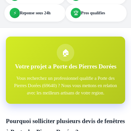
⚡
🏆
Reponse sous 24h
Pros qualifies
🏠
Votre projet a Porte des Pierres Dorées
Vous recherchez un professionnel qualifie a Porte des
Pierres Dorées (69640) ? Nous vous mettons en relation
avec les meilleurs artisans de votre region.
Pourquoi solliciter plusieurs devis de fenêtres