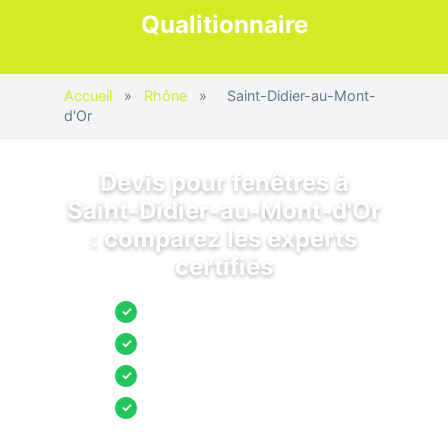
Qualitionnaire
Accueil
»
Rhône
»
Saint-Didier-au-Mont-
d'Or
Devis pour fenêtres à
Saint-Didier-au-Mont-d'Or
: comparez les experts
certifiés
Jusqu’à 3 devis comparés
✓
Entreprises locales vérifiées
✓
Pose garantie
✓
Aides et primes incluses
✓