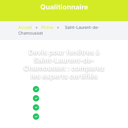
Qualitionnaire
Accueil
»
Rhône
»
Saint-Laurent-de-
Chamousset
Devis pour fenêtres à
Saint-Laurent-de-
Chamousset : comparez
les experts certifiés
Jusqu’à 3 devis comparés
✓
Entreprises locales vérifiées
✓
Pose garantie
✓
Aides et primes incluses
✓