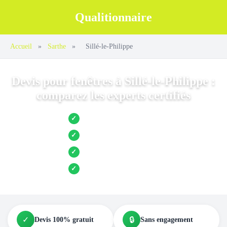
Qualitionnaire
Accueil
»
Sarthe
»
Sillé-le-Philippe
Devis pour fenêtres à Sillé-le-Philippe :
comparez les experts certifiés
Jusqu’à 3 devis comparés
✓
Entreprises locales vérifiées
✓
Pose garantie
✓
Aides et primes incluses
✓
✓
🔒
Devis 100% gratuit
Sans engagement