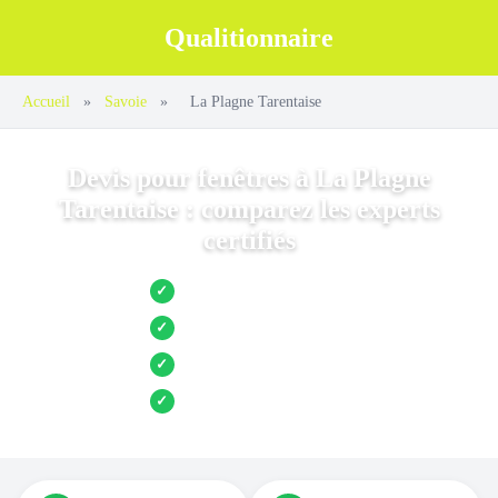
Qualitionnaire
Accueil
»
Savoie
»
La Plagne Tarentaise
Devis pour fenêtres à La Plagne
Tarentaise : comparez les experts
certifiés
Jusqu’à 3 devis comparés
✓
Entreprises locales vérifiées
✓
Pose garantie
✓
Aides et primes incluses
✓