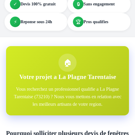
✓
🔒
Devis 100% gratuit
Sans engagement
⚡
🏆
Reponse sous 24h
Pros qualifies
🏠
Votre projet a La Plagne Tarentaise
Vous recherchez un professionnel qualifie a La Plagne
Tarentaise (73210) ? Nous vous mettons en relation avec
les meilleurs artisans de votre region.
Pourquoi solliciter plusieurs devis de fenêtres