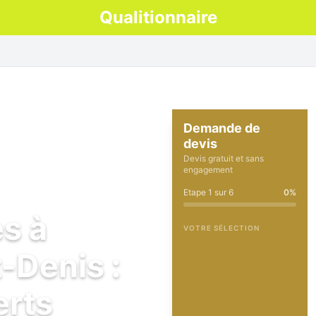
Qualitionnaire
Demande de
devis
Devis gratuit et sans
engagement
Etape
1
sur
6
0
%
es à
VOTRE SÉLECTION
-Denis :
erts