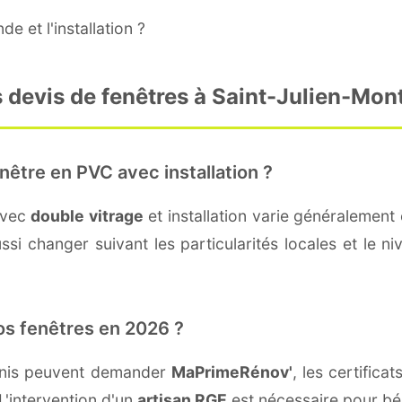
e et l'installation ?
 devis de fenêtres à Saint-Julien-Mon
nêtre en PVC avec installation ?
avec
double vitrage
et installation varie généralement 
si changer suivant les particularités locales et le niv
os fenêtres en 2026 ?
Denis peuvent demander
MaPrimeRénov'
, les certific
L'intervention d'un
artisan RGE
est nécessaire pour bén