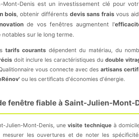
n-Mont-Denis est un investissement clé pour vot
n bois
, obtenir différents
devis sans frais
vous aide
novation
de vos fenêtres augmentent l'
efficaci
e
notables sur le long terme.
es
tarifs courants
dépendent du matériau, du nombr
récis
doit inclure les caractéristiques du
double vitra
 Qualitionnaire vous connecte avec des
artisans certif
eRénov'
ou les certificats d'économies d'énergie.
e fenêtre fiable à Saint-Julien-Mont-
nt-Julien-Mont-Denis, une
visite technique
à domicile
mesurer les ouvertures et de noter les spécificit