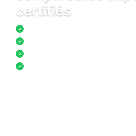
certifiés
Jusqu’à 3 devis comparés
✓
Entreprises locales vérifiées
✓
Pose garantie
✓
Aides et primes incluses
✓