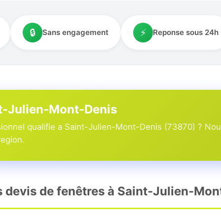
🔒
⚡
Sans engagement
Reponse sous 24h
nt-Julien-Mont-Denis
ionnel qualifie a Saint-Julien-Mont-Denis (73870) ? Nou
region.
rs devis de fenêtres à Saint-Julien-Mon