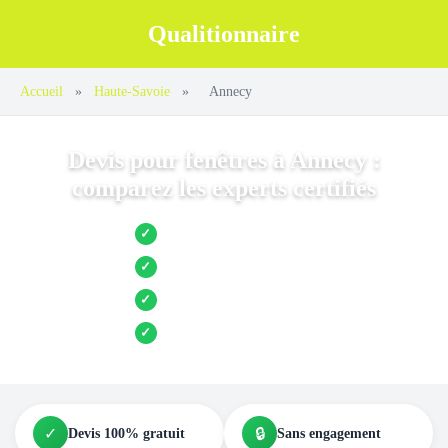
Qualitionnaire
Accueil
»
Haute-Savoie
»
Annecy
Devis pour fenêtres à Annecy :
comparez les experts certifiés
Jusqu’à 3 devis comparés
✓
Entreprises locales vérifiées
✓
Pose garantie
✓
Aides et primes incluses
✓
✓
🔒
Devis 100% gratuit
Sans engagement