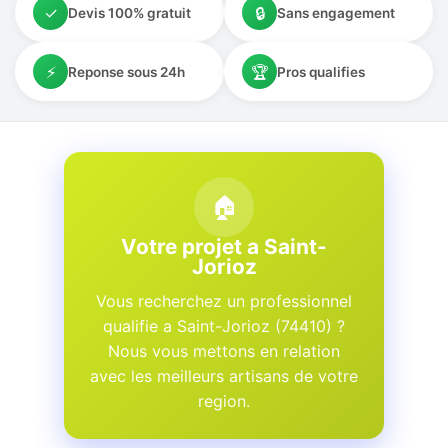
✓
🔒
Devis 100% gratuit
Sans engagement
⚡
🏆
Reponse sous 24h
Pros qualifies
🏠
Votre projet a Saint-
Jorioz
Vous recherchez un professionnel
qualifie a Saint-Jorioz (74410) ?
Nous vous mettons en relation
avec les meilleurs artisans de votre
region.