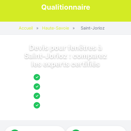
Qualitionnaire
Accueil
»
Haute-Savoie
»
Saint-Jorioz
Devis pour fenêtres à
Saint-Jorioz : comparez
les experts certifiés
Jusqu’à 3 devis comparés
✓
Entreprises locales vérifiées
✓
Pose garantie
✓
Aides et primes incluses
✓