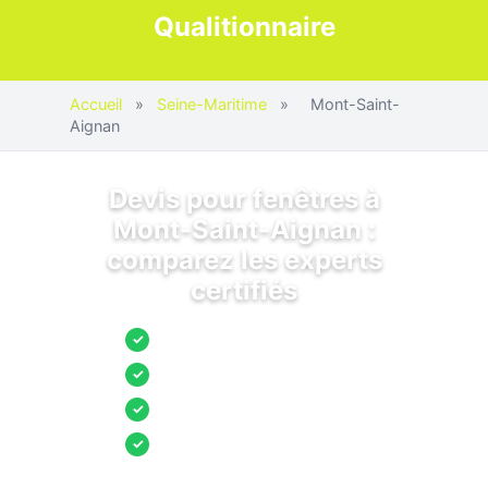
Qualitionnaire
Accueil
»
Seine-Maritime
»
Mont-Saint-
Aignan
Devis pour fenêtres à
Mont-Saint-Aignan :
comparez les experts
certifiés
Jusqu’à 3 devis comparés
✓
Entreprises locales vérifiées
✓
Pose garantie
✓
Aides et primes incluses
✓