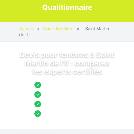
Qualitionnaire
Accueil
»
Seine-Maritime
»
Saint Martin
de l'If
Devis pour fenêtres à Saint
Martin de l'If : comparez
les experts certifiés
Jusqu’à 3 devis comparés
✓
Entreprises locales vérifiées
✓
Pose garantie
✓
Aides et primes incluses
✓