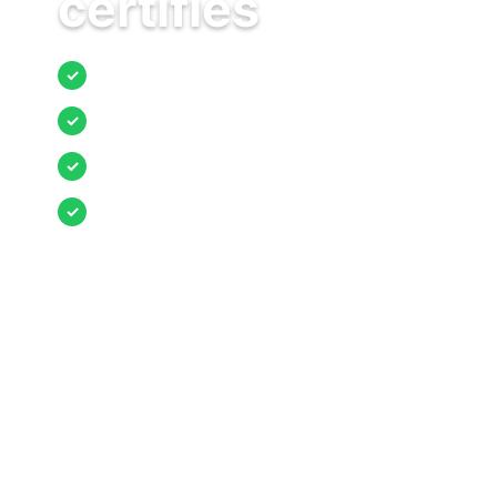
certifiés
Jusqu’à 3 devis comparés
✓
Entreprises locales vérifiées
✓
Pose garantie
✓
Aides et primes incluses
✓