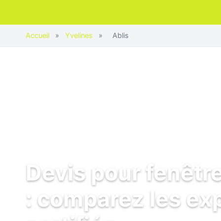
Accueil
»
Yvelines
»
Ablis
Devis pour fenêtre
: comparez les ex