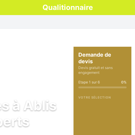
Qualitionnaire
Demande de
devis
Devis gratuit et sans
engagement
Etape
1
sur
6
0
%
VOTRE SÉLECTION
s à Ablis
perts