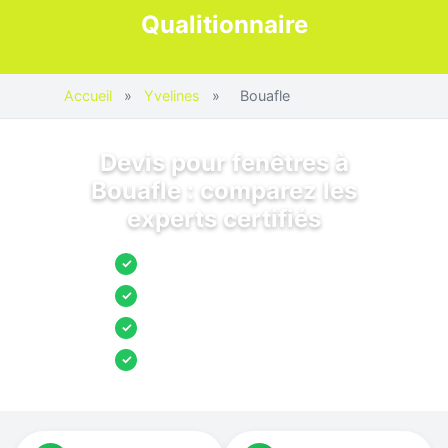
Qualitionnaire
Accueil
»
Yvelines
»
Bouafle
Devis pour fenêtres à
Bouafle : comparez les
experts certifiés
Jusqu’à 3 devis comparés
✓
Entreprises locales vérifiées
✓
Pose garantie
✓
Aides et primes incluses
✓