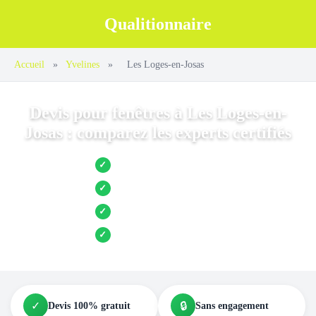
Qualitionnaire
Accueil
»
Yvelines
»
Les Loges-en-Josas
Devis pour fenêtres à Les Loges-en-
Josas : comparez les experts certifiés
Jusqu’à 3 devis comparés
✓
Entreprises locales vérifiées
✓
Pose garantie
✓
Aides et primes incluses
✓
✓
🔒
Devis 100% gratuit
Sans engagement