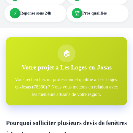
⚡
🏆
Reponse sous 24h
Pros qualifies
🏠
Votre projet a Les Loges-en-Josas
Vous recherchez un professionnel qualifie a Les Loges-
en-Josas (78350) ? Nous vous mettons en relation avec
les meilleurs artisans de votre region.
Pourquoi solliciter plusieurs devis de fenêtres