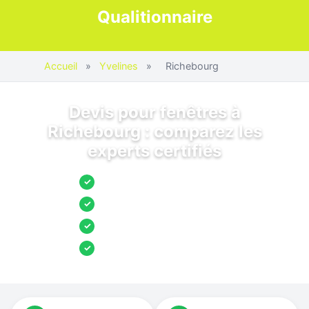
Qualitionnaire
Accueil
»
Yvelines
»
Richebourg
Devis pour fenêtres à
Richebourg : comparez les
experts certifiés
Jusqu’à 3 devis comparés
✓
Entreprises locales vérifiées
✓
Pose garantie
✓
Aides et primes incluses
✓