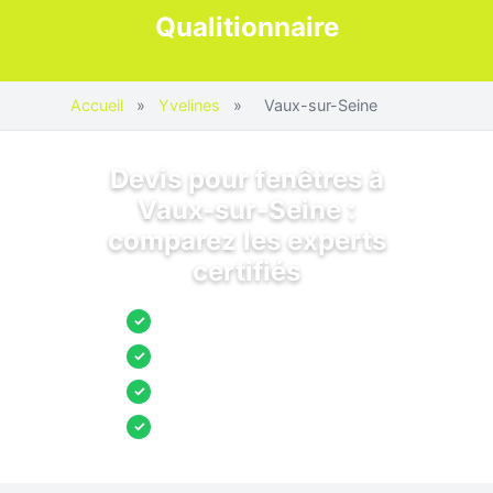
Qualitionnaire
Accueil
»
Yvelines
»
Vaux-sur-Seine
Devis pour fenêtres à
Vaux-sur-Seine :
comparez les experts
certifiés
Jusqu’à 3 devis comparés
✓
Entreprises locales vérifiées
✓
Pose garantie
✓
Aides et primes incluses
✓