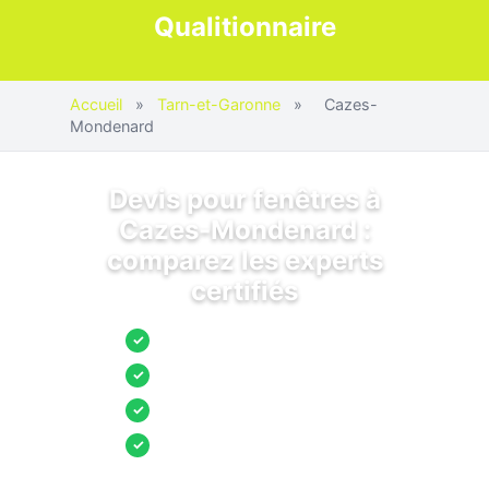
Qualitionnaire
Accueil
»
Tarn-et-Garonne
»
Cazes-
Mondenard
Devis pour fenêtres à
Cazes-Mondenard :
comparez les experts
certifiés
Jusqu’à 3 devis comparés
✓
Entreprises locales vérifiées
✓
Pose garantie
✓
Aides et primes incluses
✓