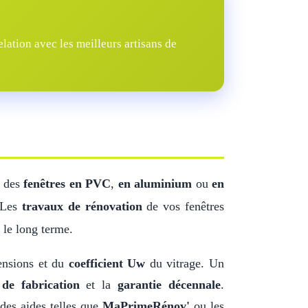
ation avec les meilleurs artisans de
z des
fenêtres en PVC
,
en aluminium
ou
en
. Les
travaux de rénovation
de vos fenêtres
 le long terme.
ensions et du
coefficient Uw
du vitrage. Un
de fabrication
et la
garantie décennale
.
des aides telles que
MaPrimeRénov'
ou les