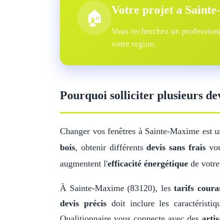
Votre projet a Saint
🏠
Vous recherchez un professionn
votre region.
Pourquoi solliciter plusieurs d
Changer vos fenêtres à Sainte-Maxime est u
bois
, obtenir différents
devis sans frais
vou
augmentent l'
efficacité énergétique
de votre
À Sainte-Maxime (83120), les
tarifs coura
devis précis
doit inclure les caractérist
Qualitionnaire vous connecte avec des
artis