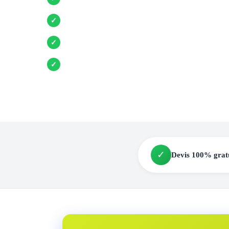
Entreprises locales vérifiées
✓
Pose garantie
✓
Aides et primes incluses
✓
✓
Devis 100% grat