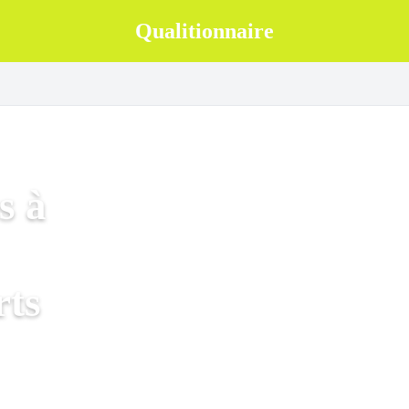
Qualitionnaire
s à
rts