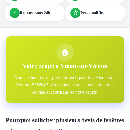
⚡
🏆
Reponse sous 24h
Pros qualifies
🏠
Votre projet a Vinon-sur-Verdon
Vous recherchez un professionnel qualifie a Vinon-sur-
Verdon (83560) ? Nous vous mettons en relation avec
les meilleurs artisans de votre region.
Pourquoi solliciter plusieurs devis de fenêtres