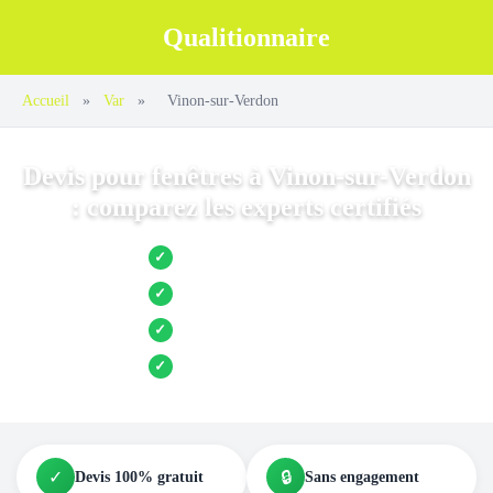
Qualitionnaire
Accueil
»
Var
»
Vinon-sur-Verdon
Devis pour fenêtres à Vinon-sur-Verdon
: comparez les experts certifiés
Jusqu’à 3 devis comparés
✓
Entreprises locales vérifiées
✓
Pose garantie
✓
Aides et primes incluses
✓
✓
🔒
Devis 100% gratuit
Sans engagement