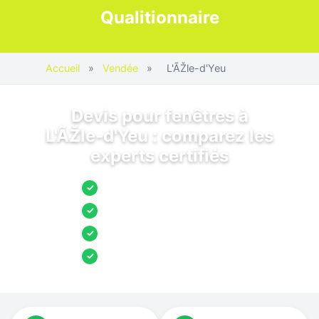
Qualitionnaire
Accueil
»
Vendée
»
L'ÃŽle-d'Yeu
Devis pour fenêtres à
L'ÃŽle-d'Yeu : comparez les
experts certifiés
Jusqu’à 3 devis comparés
✓
Entreprises locales vérifiées
✓
Pose garantie
✓
Aides et primes incluses
✓