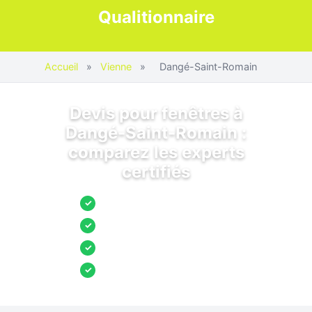
Qualitionnaire
Accueil
»
Vienne
»
Dangé-Saint-Romain
Devis pour fenêtres à
Dangé-Saint-Romain :
comparez les experts
certifiés
Jusqu’à 3 devis comparés
✓
Entreprises locales vérifiées
✓
Pose garantie
✓
Aides et primes incluses
✓