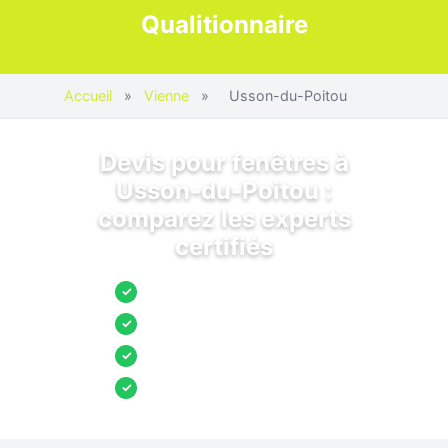
Qualitionnaire
Accueil
»
Vienne
»
Usson-du-Poitou
Devis pour fenêtres à
Usson-du-Poitou :
comparez les experts
certifiés
Jusqu’à 3 devis comparés
✓
Entreprises locales vérifiées
✓
Pose garantie
✓
Aides et primes incluses
✓