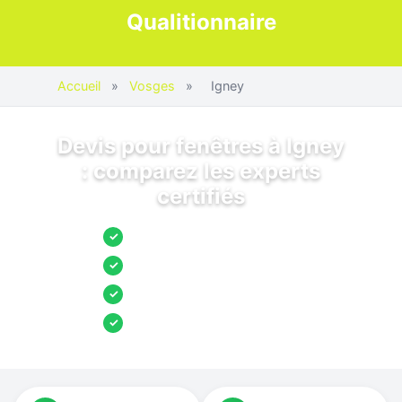
Qualitionnaire
Accueil
»
Vosges
»
Igney
Devis pour fenêtres à Igney
: comparez les experts
certifiés
Jusqu’à 3 devis comparés
✓
Entreprises locales vérifiées
✓
Pose garantie
✓
Aides et primes incluses
✓