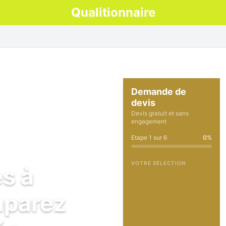
Qualitionnaire
Demande de
devis
Devis gratuit et sans
engagement
Etape
1
sur
6
0
%
VOTRE SÉLECTION
es à
mparez