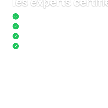
les experts certifi
Jusqu’à 3 devis comparés
✓
Entreprises locales vérifiées
✓
Pose garantie
✓
Aides et primes incluses
✓