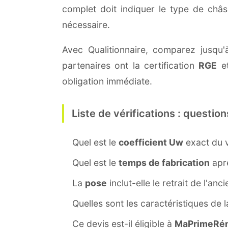
complet doit indiquer le type de châ
nécessaire.
Avec Qualitionnaire, comparez jusqu'à
partenaires ont la certification
RGE
et
obligation immédiate.
Liste de vérifications : question
Quel est le
coefficient Uw
exact du v
Quel est le
temps de fabrication
aprè
La
pose
inclut-elle le retrait de l'anc
Quelles sont les caractéristiques de 
Ce devis est-il éligible à
MaPrimeRén