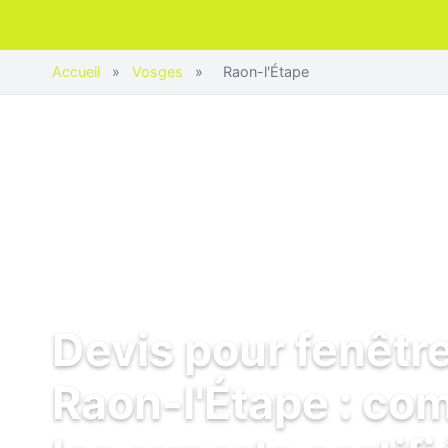
Accueil
»
Vosges
»
Raon-l'Étape
Devis pour fenêtr
Raon-l'Étape : co