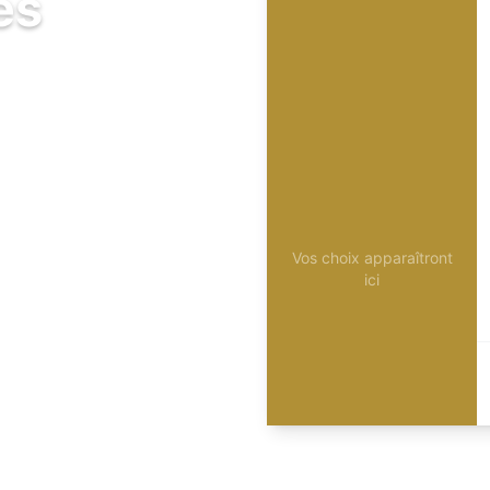
és
Vos choix apparaîtront
ici