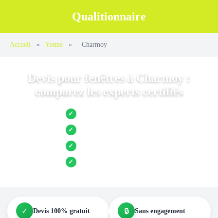
Qualitionnaire
Accueil
»
Yonne
»
Charmoy
Devis pour fenêtres à Charmoy :
comparez les experts certifiés
Jusqu’à 3 devis comparés
✓
Entreprises locales vérifiées
✓
Pose garantie
✓
Aides et primes incluses
✓
✓
🔒
Devis 100% gratuit
Sans engagement