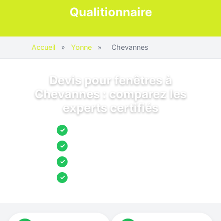
Qualitionnaire
Accueil
»
Yonne
»
Chevannes
Devis pour fenêtres à
Chevannes : comparez les
experts certifiés
Jusqu’à 3 devis comparés
✓
Entreprises locales vérifiées
✓
Pose garantie
✓
Aides et primes incluses
✓