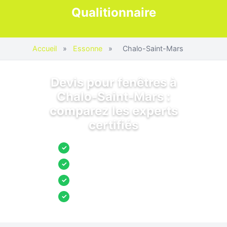
Qualitionnaire
Accueil
»
Essonne
»
Chalo-Saint-Mars
Devis pour fenêtres à
Chalo-Saint-Mars :
comparez les experts
certifiés
Jusqu’à 3 devis comparés
✓
Entreprises locales vérifiées
✓
Pose garantie
✓
Aides et primes incluses
✓