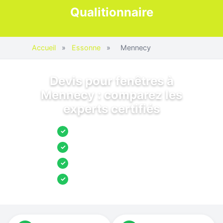
Qualitionnaire
Accueil
»
Essonne
»
Mennecy
Devis pour fenêtres à
Mennecy : comparez les
experts certifiés
Jusqu’à 3 devis comparés
✓
Entreprises locales vérifiées
✓
Pose garantie
✓
Aides et primes incluses
✓