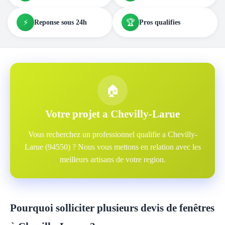
⚡
🏆
Reponse sous 24h
Pros qualifies
🏠
Votre projet a Chevilly-Larue
Vous recherchez un professionnel qualifie a Chevilly-
Larue (94550) ? Nous vous mettons en relation avec les
meilleurs artisans de votre region.
Pourquoi solliciter plusieurs devis de fenêtres