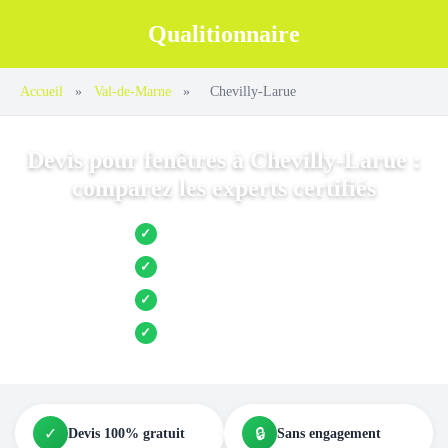
Qualitionnaire
Accueil
»
Val-de-Marne
»
Chevilly-Larue
Devis pour fenêtres à Chevilly-Larue :
comparez les experts certifiés
Jusqu’à 3 devis comparés
✓
Entreprises locales vérifiées
✓
Pose garantie
✓
Aides et primes incluses
✓
✓
🔒
Devis 100% gratuit
Sans engagement