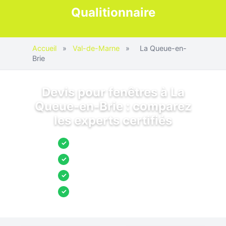
Qualitionnaire
Accueil
»
Val-de-Marne
»
La Queue-en-
Brie
Devis pour fenêtres à La
Queue-en-Brie : comparez
les experts certifiés
Jusqu’à 3 devis comparés
✓
Entreprises locales vérifiées
✓
Pose garantie
✓
Aides et primes incluses
✓