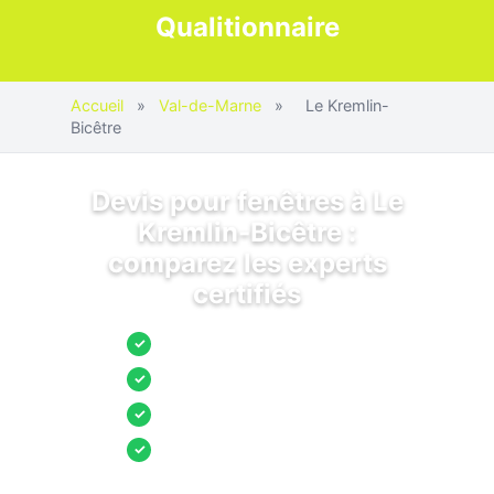
Qualitionnaire
Accueil
»
Val-de-Marne
»
Le Kremlin-
Bicêtre
Devis pour fenêtres à Le
Kremlin-Bicêtre :
comparez les experts
certifiés
Jusqu’à 3 devis comparés
✓
Entreprises locales vérifiées
✓
Pose garantie
✓
Aides et primes incluses
✓