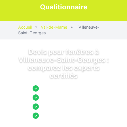
Qualitionnaire
Accueil
»
Val-de-Marne
»
Villeneuve-
Saint-Georges
Devis pour fenêtres à
Villeneuve-Saint-Georges :
comparez les experts
certifiés
Jusqu’à 3 devis comparés
✓
Entreprises locales vérifiées
✓
Pose garantie
✓
Aides et primes incluses
✓