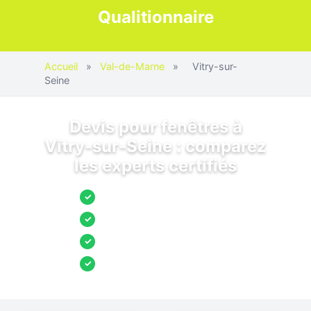
Qualitionnaire
Accueil
»
Val-de-Marne
»
Vitry-sur-
Seine
Devis pour fenêtres à
Vitry-sur-Seine : comparez
les experts certifiés
Jusqu’à 3 devis comparés
✓
Entreprises locales vérifiées
✓
Pose garantie
✓
Aides et primes incluses
✓