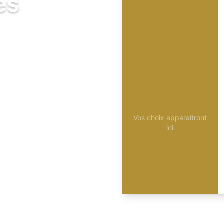
és
Vos choix apparaîtront
ici