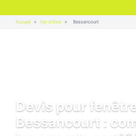
Accueil
»
Val-d'Oise
»
Bessancourt
Devis pour fenêtr
Bessancourt : co