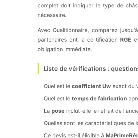
complet doit indiquer le type de châ
nécessaire.
Avec Qualitionnaire, comparez jusqu'à
partenaires ont la certification
RGE
et
obligation immédiate.
Liste de vérifications : question
Quel est le
coefficient Uw
exact du v
Quel est le
temps de fabrication
aprè
La
pose
inclut-elle le retrait de l'anc
Quelles sont les caractéristiques de 
Ce devis est-il éligible à
MaPrimeRén