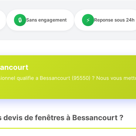
🔒
⚡
Sans engagement
Reponse sous 24h
sancourt
onnel qualifie a Bessancourt (95550) ? Nous vous metton
s devis de fenêtres à Bessancourt ?