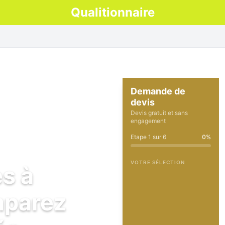
Qualitionnaire
Demande de
devis
Devis gratuit et sans
engagement
Etape
1
sur
6
0
%
VOTRE SÉLECTION
es à
mparez