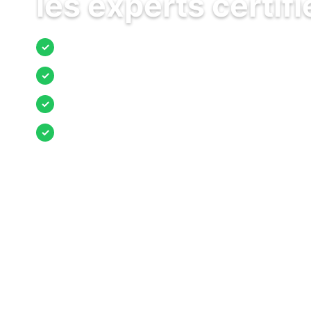
les experts certifi
Jusqu’à 3 devis comparés
✓
Entreprises locales vérifiées
✓
Pose garantie
✓
Aides et primes incluses
✓