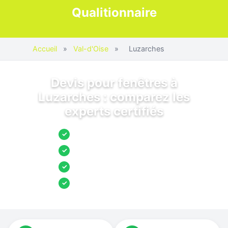
Qualitionnaire
Accueil
»
Val-d'Oise
»
Luzarches
Devis pour fenêtres à
Luzarches : comparez les
experts certifiés
Jusqu’à 3 devis comparés
✓
Entreprises locales vérifiées
✓
Pose garantie
✓
Aides et primes incluses
✓